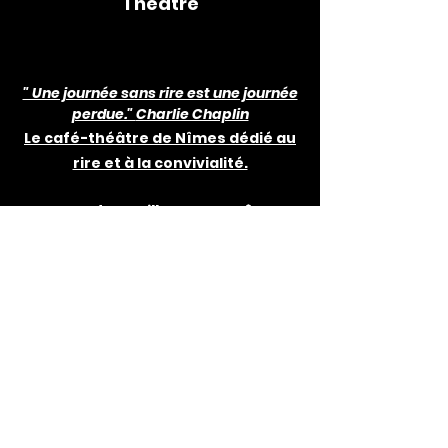
Théâtre
" Une journée sans rire est une journée
perdue."
Charlie Chaplin
Le café-théâtre de Nîmes dédié au
rire et à la convivialité.
3
Rue de St G
illes 30000 Nîmes -
Ter
Tel : 06 14 13 20 83
Email :
lacomediedenimes@gmail.com
Théâtre privé non subventionné
© 2019 La comédie de Nîmes. Site
créé avec
Wix.com