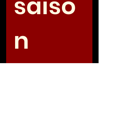
saiso
n 
2026-
2027
Prénom