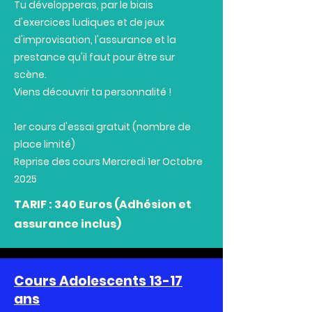
Tu développeras, par le biais
d'exercices ludiques et de jeux
d'improvisation, l'assurance et la
prestance qu'il faut pour être sur
scène.
Viens découvrir ta personnalité !
1er cours d'essai gratuit (nombre de
place limité)
Reprise des cours Mercredi 1er Octobre
2025
TARIF : 340 Euros (
Adhésion et
assurance inclus)
Cours Adolescents 13-17
ans