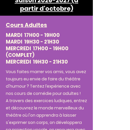
Saison
2026-2027
(à
partir d'octobre)
Cours Adultes
MARDI 17H00 - 19H00
MARDI 19H30 - 21H30
MERCREDI 17H00 - 19H00
(COMPLET)
MERCREDI 19H30 - 21H30
Vous faites marrer vos amis, vous avez
toujours eu envie de faire du théâtre
d'humour ? Tentez l’expérience avec
nos cours de comédie pour adultes !
A travers des exercices ludiques, entrez
et découvrez le monde merveilleux du
théâtre où l'on apprendra à laisser
s'exprimer son corps, on développera
sa projection vocale, on renouera avec