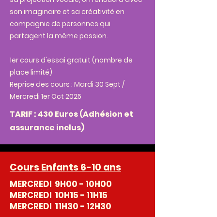
son imaginaire et sa créativité en
compagnie de personnes qui
partagent la même passion.
1er cours d'essai gratuit (nombre de
place limité)
Reprise des cours : Mardi 30 Sept /
Mercredi 1er Oct 2025
TARIF : 430 Euros (
Adhésion et
assurance inclus)
Cours Enfants 6-10 ans
MERCREDI 9H00 - 10H00
MERCREDI 10H15 - 11H15
MERCREDI 11H30 - 12H30