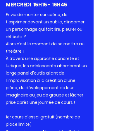
MERCREDI 15H15 - 16H45
Envie de monter sur scène, de
t'exprimer devant un public, d’incarner
un personnage qui fait rire, pleurer ou
réfléchir ?
Alors c’est le moment de se mettre au
théâtre !
À travers une approche concrète et
ludique, les adolescents aborderont un
large panel d'outils allant de
l'improvisation à la création d'une
pièce, du développement de leur
imaginaire au jeu de groupe et lâcher
prise après une journée de cours !
1er cours d'essai gratuit (nombre de
place limité)