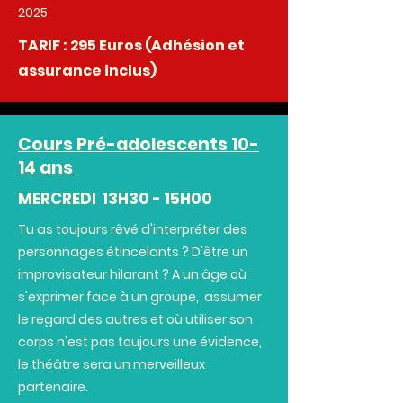
2025
TARIF : 295 Euros (
Adhésion et
assurance inclus)
Cours Pré-adolescents 10-
14 ans
MERCREDI 13H30 - 15H00
Tu as toujours rêvé d'interpréter des
personnages étincelants ? D'être un
improvisateur hilarant ? A un âge où
s'exprimer face à un groupe, assumer
le regard des autres et où utiliser son
corps n'est pas toujours une évidence,
le théâtre sera un merveilleux
partenaire.